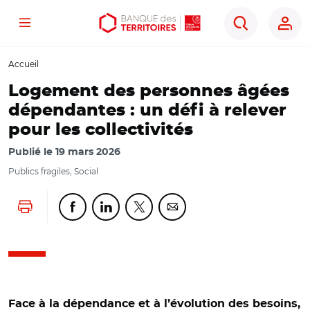
Menu
Aller
Aller
Ouvrir
Rechercher
au
au
les
contenu
menu
outils
Accueil
principal
principal
d'accessibilité
Logement des personnes âgées
dépendantes : un défi à relever
pour les collectivités
Publié le
19 mars 2026
Publics fragiles, Social
Lancer l'impression
Partager cette page sur Facebook
Partager cette page sur Linkedin
Partager cette page sur Twitter
Partager cette page sur Co
Face à la dépendance et à l’évolution des besoins,