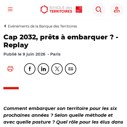
Menu
Aller
Aller
Ouvrir
Rechercher
au
au
les
contenu
menu
outils
Evénements de la Banque des Territoires
principal
principal
d'accessibilité
Cap 2032, prêts à embarquer ? -
Replay
Publié le
9 juin 2026
Paris
Lancer l'impression
Partager cette page sur Facebook
Partager cette page sur Linkedin
Partager cette page sur Twitter
Partager cette page sur Co
Comment embarquer son territoire pour les six
prochaines années ? Selon quelle méthode et
avec quelle posture ? Quel rôle pour les élus dans