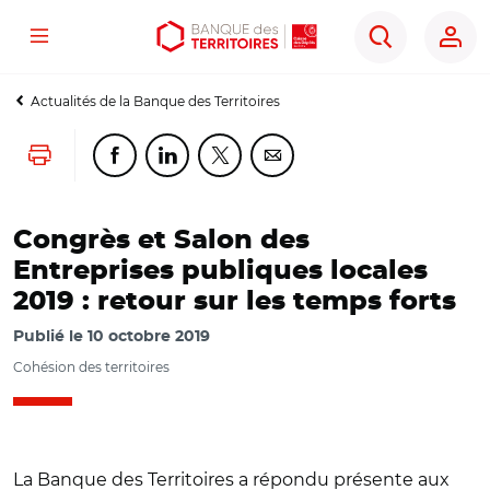
Menu
Aller
Aller
Ouvrir
Rechercher
au
au
les
contenu
menu
outils
Actualités de la Banque des Territoires
principal
principal
d'accessibilité
Lancer l'impression
Partager cette page sur Facebook
Partager cette page sur Linkedin
Partager cette page sur Twitter
Partager cette page sur Co
Congrès et Salon des
Entreprises publiques locales
2019 : retour sur les temps forts
Publié le
10 octobre 2019
Cohésion des territoires
La Banque des Territoires a répondu présente aux