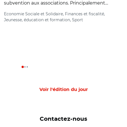
subvention aux associations. Principalement…
d
Economie Sociale et Solidaire, Finances et fiscalité,
F
Jeunesse, éducation et formation, Sport
Voir l'édition du jour
Contactez-nous