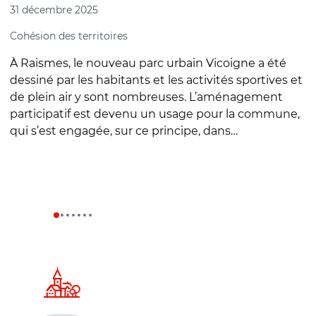
31 décembre 2025
3
Cohésion des territoires
A
d
À Raismes, le nouveau parc urbain Vicoigne a été
L
dessiné par les habitants et les activités sportives et
g
de plein air y sont nombreuses. L’aménagement
p
participatif est devenu un usage pour la commune,
l
qui s’est engagée, sur ce principe, dans…