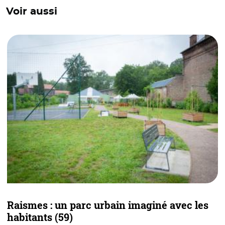
Voir aussi
Raismes : un parc urbain imaginé avec les
Q
habitants (59)
d