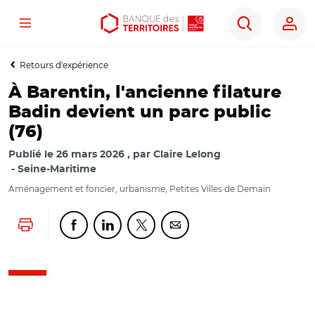
Menu
Aller
Aller
Ouvrir
Rechercher
au
au
les
contenu
menu
outils
Retours d'expérience
principal
principal
d'accessibilité
À Barentin, l'ancienne filature
Badin devient un parc public
(76)
Publié le
26 mars 2026
par
Claire Lelong
Seine-Maritime
Aménagement et foncier, urbanisme, Petites Villes de Demain
Lancer l'impression
Partager cette page sur Facebook
Partager cette page sur Linkedin
Partager cette page sur Twitter
Partager cette page sur Co