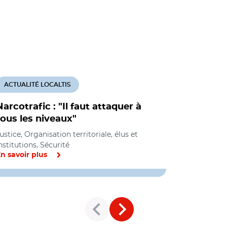
ACTUALITÉ LOCALTIS
ACTUALITÉ
Narcotrafic : "Il faut attaquer à
Le trafic
tous les niveaux"
l’attent
pour la s
ustice, Organisation territoriale, élus et
nstitutions, Sécurité
Sécurité
n savoir plus
En savoir pl