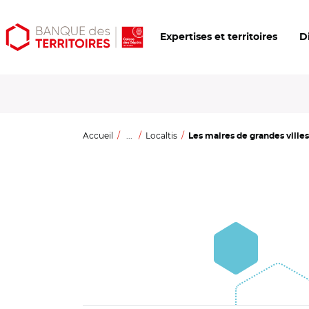
Aller
Aller
Ouvrir
Expertises et territoires
D
au
au
les
contenu
menu
outils
principal
principal
d'accessibilité
Accueil
...
Localtis
Les maires de grandes villes 