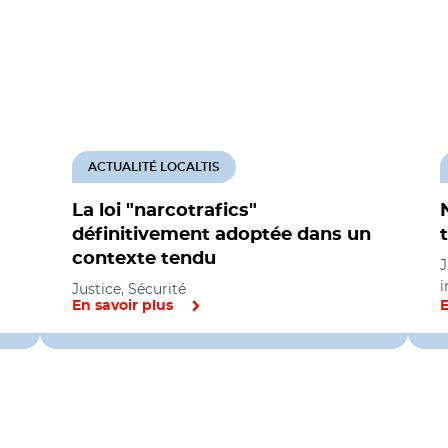
ACTUALITÉ LOCALTIS
La loi "narcotrafics"
définitivement adoptée dans un
contexte tendu
J
i
Justice, Sécurité
En savoir plus
E