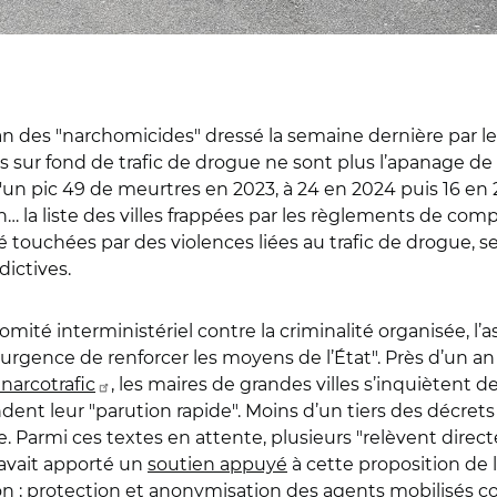
bilan des "narchomicides" dressé la semaine dernière par 
s sur fond de trafic de drogue ne sont plus l’apanage de
un pic 49 de meurtres en 2023, à 24 en 2024 puis 16 en
n… la liste des villes frappées par les règlements de com
 touchées par des violences liées au trafic de drogue, s
ictives.
omité interministériel contre la criminalité organisée, l’
l’urgence de renforcer les moyens de l’État". Près d’un an
 narcotrafic
, les maires de grandes villes s’inquiètent d
ent leur "parution rapide". Moins d’un tiers des décrets 
. Parmi ces textes en attente, plusieurs "relèvent direc
ui avait apporté un
soutien appuyé
à cette proposition de l
n ; protection et anonymisation des agents mobilisés con