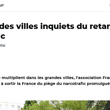
ur
es villes inquiets du retar
ic
ltis
multiplient dans les grandes villes, l'association Fr
nt à sortir la France du piège du narcotrafic promulgué
-REA / Opération de la gendarmerie nationale dans une cité HL