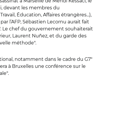
assinat à Marseille de Mehdi Kessaci, le
edi, devant les membres du
avail, Éducation, Affaires étrangères...),
par l’AFP, Sébastien Lecornu aurait fait
 Le chef du gouvernement souhaiterait
rieur, Laurent Nu
ñ
ez, et du garde des
velle méthode".
national, notamment dans le cadre du G7"
sera à Bruxelles une conférence sur le
le".