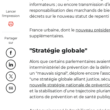
informateurs ; ou encore transmission d’i
responsabilisation des marchands de bie
Lancer
l'impression
décrets sur le nouveau statut de repenti (
Lancer l'impression
France urbaine, dont le
nouveau préside
supplémentaires.
Partager
sur
"Stratégie globale"
Partager cette page sur Facebook
Alors que certains parlementaires avaient 
Partager cette page sur Linkedin
interministériel de prévention de la déli
un "mauvais signal", déplore encore l’ass
Partager cette page sur Twitter
"une stratégie globale alliant justice, sé
nouvelle stratégie nationale de préventi
Partager cette page sur Courriel
et la stabilisation d’une trajectoire pluri
actions de prévention et de santé publiq