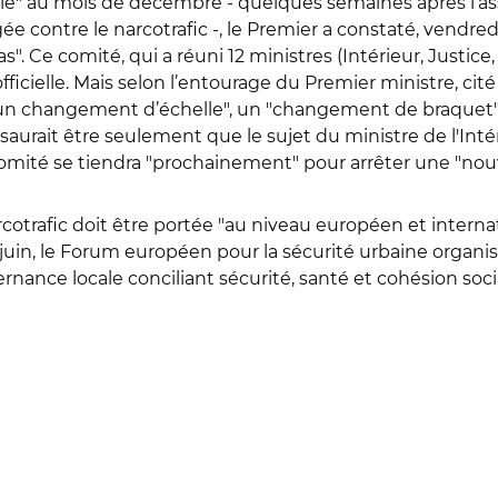
ale" au mois de décembre - quelques semaines après l’ass
gée contre le narcotrafic -, le Premier a constaté, vendr
Ce comité, qui a réuni 12 ministres (Intérieur, Justice, Tr
ficielle. Mais selon l’entourage du Premier ministre, cité 
n changement d’échelle", un "changement de braquet".
saurait être seulement que le sujet du ministre de l'Inté
omité se tiendra "prochainement" pour arrêter une "nou
arcotrafic doit être portée "au niveau européen et inter
 juin, le Forum européen pour la sécurité urbaine organi
rnance locale conciliant sécurité, santé et cohésion socia