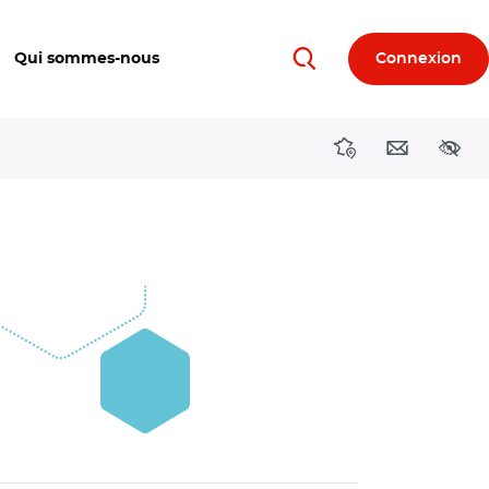
Qui sommes-nous
Connexion
Rechercher
Directions région
Contact
Acces