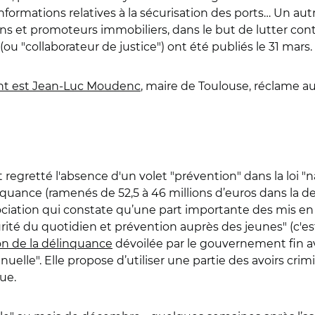
nformations relatives à la sécurisation des ports… Un au
ns et promoteurs immobiliers, dans le but de lutter con
ou "collaborateur de justice") ont été publiés le 31 mars.
nt est Jean-Luc Moudenc
, maire de Toulouse, réclame aus
regretté l'absence d'un volet "prévention" dans la loi "na
nquance (ramenés de 52,5 à 46 millions d’euros dans la de
ociation qui constate qu’une part importante des mis en 
curité du quotidien et prévention auprès des jeunes" (c'e
on de la délinquance
dévoilée par le gouvernement fin av
annuelle". Elle propose d’utiliser une partie des avoirs cr
ue.