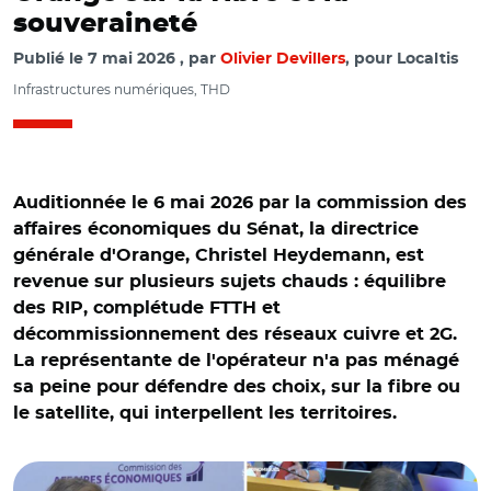
souveraineté
Publié le
7 mai 2026
par
Olivier Devillers
, pour Localtis
Infrastructures numériques, THD
Auditionnée le 6 mai 2026 par la commission des
affaires économiques du Sénat, la directrice
générale d'Orange, Christel Heydemann, est
revenue sur plusieurs sujets chauds : équilibre
des RIP, complétude FTTH et
décommissionnement des réseaux cuivre et 2G.
La représentante de l'opérateur n'a pas ménagé
sa peine pour défendre des choix, sur la fibre ou
le satellite, qui interpellent les territoires.
© Capture vidéo Sénat/ Christel Heydemann et Patrick
Chaize