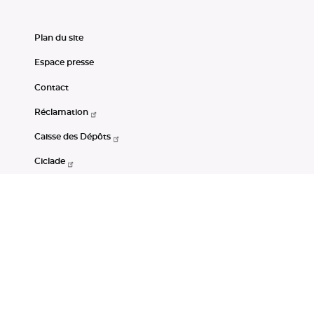
Plan du site
Espace presse
Contact
Réclamation
Caisse des Dépôts
Ciclade
CDC-Net
Consignations
Portail Open Data CDC
Restez connectés