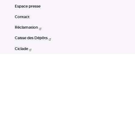
Espace presse
Contact
Réclamation
Caisse des Dépôts
Ciclade
CDC-Net
Consignations
Portail Open Data CDC
Restez connectés
LinkedIn
Youtube
Instagram
RSS