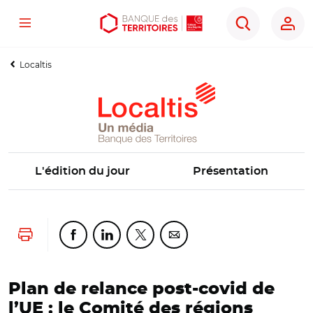
Menu
Aller
Aller
Ouvrir
Rechercher
au
au
les
contenu
menu
outils
Localtis
principal
principal
d'accessibilité
L'édition du jour
Présentation
Lancer l'impression
Partager cette page sur Facebook
Partager cette page sur Linkedin
Partager cette page sur Twitter
Partager cette page sur Co
Plan de relance post-covid de
l’UE : le Comité des régions