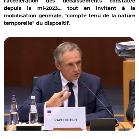
l’accélération des décaissements constatée
depuis la mi-2023… tout en invitant à la
mobilisation générale, "compte tenu de la nature
temporelle" du dispositif.
© Capture vidéo comité européen des régions/Christophe
Rouillon