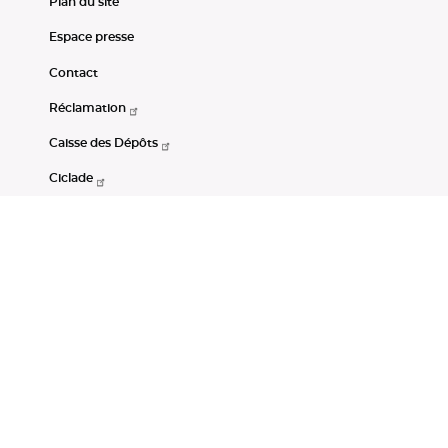
Plan du site
Espace presse
Contact
Réclamation
Caisse des Dépôts
Ciclade
CDC-Net
Consignations
Portail Open Data CDC
Restez connectés
LinkedIn
Youtube
Instagram
RSS