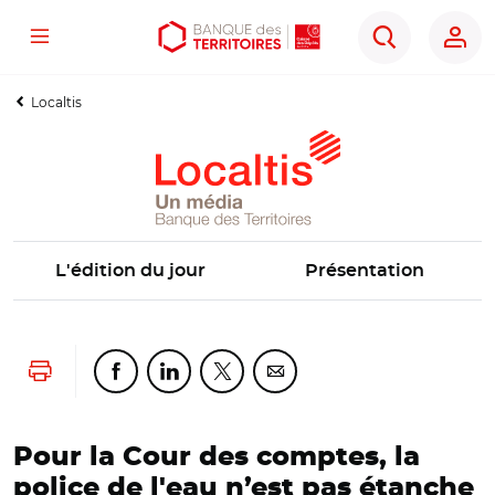
Menu
Aller
Aller
Ouvrir
Rechercher
au
au
les
contenu
menu
outils
Localtis
principal
principal
d'accessibilité
L'édition du jour
Présentation
Lancer l'impression
Partager cette page sur Facebook
Partager cette page sur Linkedin
Partager cette page sur Twitter
Partager cette page sur Co
Pour la Cour des comptes, la
police de l'eau n’est pas étanche