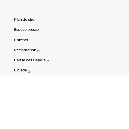
Plan du site
Espace presse
Contact
Réclamation
Caisse des Dépôts
Ciclade
CDC-Net
Consignations
Portail Open Data CDC
Restez connectés