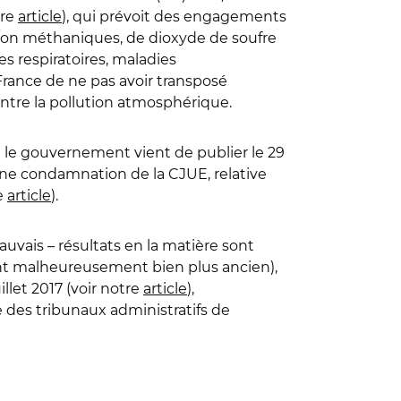
tre
article
), qui prévoit des engagements
 non méthaniques, de dioxyde de soufre
es respiratoires, maladies
France de ne pas avoir transposé
ontre la pollution atmosphérique.
ue le gouvernement vient de publier le 29
une condamnation de la CJUE, relative
re
article
).
uvais – résultats en la matière sont
tant malheureusement bien plus ancien),
illet 2017 (voir notre
article
),
 des tribunaux administratifs de