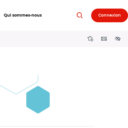
Qui sommes-nous
Connexion
Rechercher
Directions région
Contact
Acces