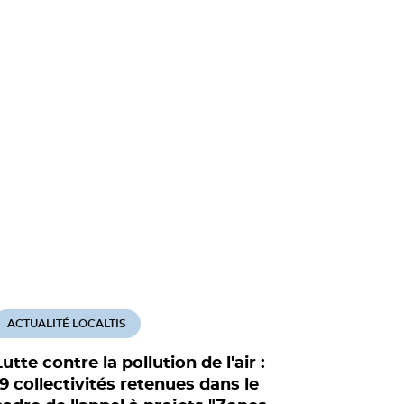
ACTUALITÉ LOCALTIS
ACTUALITÉ
Lutte contre la pollution de l'air :
Pollution 
19 collectivités retenues dans le
Européen