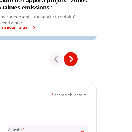
cadre de l'appel à projets "Zones
protégée
à faibles émissions"
Environneme
internationa
nvironnement, Transport et mobilité
décarbonée
n savoir plus
En savoir pl
*
champ obligatoire
(champ obligatoire)
Activité