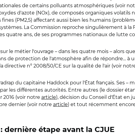
ationales de certains polluants atmosphériques (voir no
oxydes d'azote (NOx), de composés organiques volatils
es fines (PM2,5) affectant aussi bien les humains (problèm
osystèmes. La Commission reproche singulièrement à la 
 les quatre ans, de ses programmes nationaux de lutte c
 sur le métier l'ouvrage – dans les quatre mois – alors q
lans de protection de l'atmosphère afin de répondre… à 
 directive n° 2008/50/CE sur la qualité de l'air (voir not
adrap du capitaine Haddock pour l'État français. Ses – ma
r les différentes autorités. Entre autres (le dossier é
r 2016 (voir notre
article
), décision du Conseil d'État en ju
re dernier (voir notre
article
) et tout récemment encore
 : dernière étape avant la CJUE