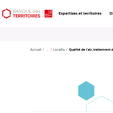
Aller
Aller
Ouvrir
Expertises et territoires
D
au
au
les
contenu
menu
outils
principal
principal
d'accessibilité
Accueil
...
Localtis
Qualité de l'air, traitement 