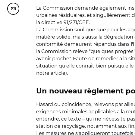
La Commission demande également instam
Partager cette page sur Courriel
urbaines résiduaires, et singulièrement d
la directive 91/271/CEE.
La Commission souligne que pour les agg
matière solide, mais aussi la dégradation 
conformité demeurent répandus dans l'Hex
la Commission relève "quelques progrès",
avenir proche". Faute de remédier à la si
situation qu'elle connaît bien puisqu'el
notre
article
).
Un nouveau règlement pour
Hasard ou coïncidence, relevons par aill
exigences minimales applicables à la réuti
entendre, ce texte – qui ne nécessite pas 
station de recyclage, notamment aux fins 
Les mesures ne s'appliqueront toutefois 