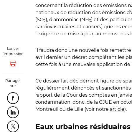
concernant la réduction des émissions n
nationaux de réduction des émissions d'
(SO
), d'ammoniac (NH
) et des particul
2
3
cardiovasculaires et cancers) que les éc
l'exigence de mise à jour, au moins tous
Lancer
Il faudra donc une nouvelle fois remettre
l'impression
avril dernier un décret complétant les p
cette fois à une mauvaise application de la
Lancer l'impression
Ce dossier fait décidément figure de spar
Partager
sur
régulièrement dénoncés et sanctionnés pa
rapport de la Cour des comptes en janvie
Partager cette page sur Facebook
condamnation, donc, de la CJUE en octob
Montreuil ou de Lille (voir notre
article
).
Partager cette page sur Linkedin
Eaux urbaines résiduaires
Partager cette page sur Twitter