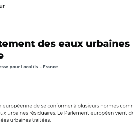
ur
aitement des eaux urbaines :
e
esse pour Localtis
France
n européenne de se conformer à plusieurs normes co
eaux urbaines résiduaires. Le Parlement européen vient d
ées urbaines traitées.
Jean -Louis Zimmermann