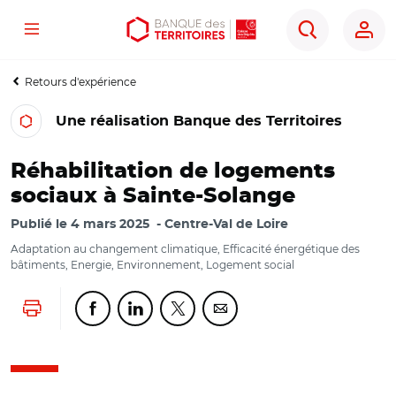
Menu
Aller
Aller
Ouvrir
Rechercher
au
au
les
contenu
menu
outils
Retours d'expérience
principal
principal
d'accessibilité
Une réalisation Banque des Territoires
Réhabilitation de logements
sociaux à Sainte-Solange
Publié le
4 mars 2025
Centre-Val de Loire
Adaptation au changement climatique, Efficacité énergétique des
bâtiments, Energie, Environnement, Logement social
Lancer l'impression
Partager cette page sur Facebook
Partager cette page sur Linkedin
Partager cette page sur Twitter
Partager cette page sur Co