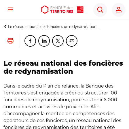
Menu
Aller
Aller
Ouvrir
Rechercher
au
au
les
contenu
menu
outils
Le réseau national des foncières de redynamisation ...
principal
principal
d'accessibilité
Lancer l'impression
Partager cette page sur Facebook
Partager cette page sur Linkedin
Partager cette page sur Twitter
Partager cette page sur Co
Le réseau national des foncières
de redynamisation
Dans le cadre du Plan de relance, la Banque des
Territoires s’est engagée à créer ou structurer 100
foncières de redynamisation, pour soutenir 6 000
commerces et activités de proximité. Afin
d’accompagner la montée en compétences des
opérateurs de ces foncières, un réseau national des
foncières de redynamisation des territoires a été