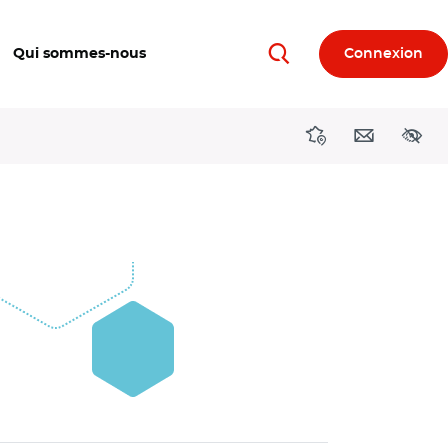
Qui sommes-nous
Connexion
Rechercher
Directions région
Contact
Acces