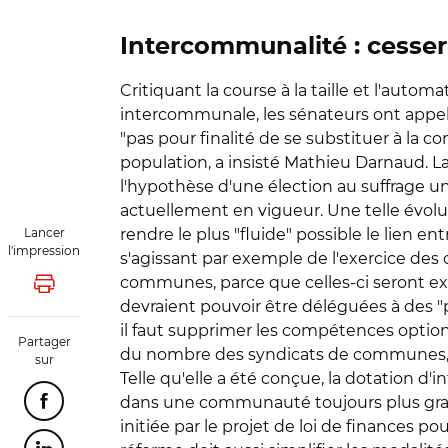
Intercommunalité : cesser
Critiquant la course à la taille et l'aut
intercommunale, les sénateurs ont appelé
"pas pour finalité de se substituer à la
population, a insisté Mathieu Darnaud. La
l'hypothèse d'une élection au suffrage un
actuellement en vigueur. Une telle évolut
Lancer
rendre le plus "fluide" possible le lien 
l'impression
s'agissant par exemple de l'exercice de
communes, parce que celles-ci seront e
Lancer l'impression
devraient pouvoir être déléguées à des "p
il faut supprimer les compétences optio
Partager
du nombre des syndicats de communes, 
sur
Telle qu'elle a été conçue, la dotation d'i
dans une communauté toujours plus grand
Partager cette page sur Facebook
initiée par le projet de loi de finances po