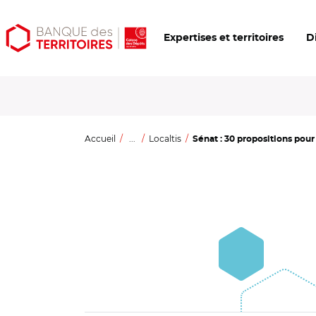
Aller
Aller
Ouvrir
Expertises et territoires
D
au
au
les
contenu
menu
outils
principal
principal
d'accessibilité
Accueil
...
Localtis
Sénat : 30 propositions pour "