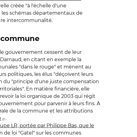
le créée "à l'échelle d'une
ans les schémas départementaux de
utre intercommunalité.
la commune
 le gouvernement cessent de leur
 Darnaud, en citant en exemple la
mmunales "dans le rouge" et mènent au
s politiques, les élus "déçoivent leurs
ution du "principe d'une juste compensation
toriales". En matière financière, elle
voir la loi organique de 2003 qui régit
gouvernement pour parvenir à leurs fins. À
rale de la commune et les attributions
e
.
oupe LR, portée par Philippe Bas, que le
on de loi "Gatel" sur les communes