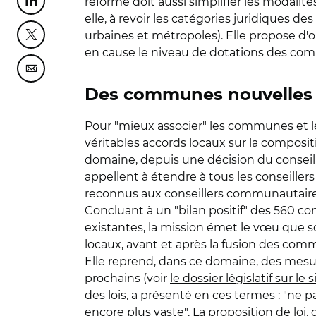
réforme doit aussi simplifier les modalité
Partager cette page sur Linkedin
elle, à revoir les catégories juridique
urbaines et métropoles). Elle propose d
Partager cette page sur Twitter
en cause le niveau de dotations des co
Partager cette page sur Courriel
Des communes nouvelles 
Pour "mieux associer" les communes et leu
véritables accords locaux sur la compos
domaine, depuis une décision du conseil 
appellent à étendre à tous les conseille
reconnus aux conseillers communautaires
Concluant à un "bilan positif" des 560 
existantes, la mission émet le vœu que s
locaux, avant et après la fusion des co
Elle reprend, dans ce domaine, des mesur
prochains (voir
le dossier législatif sur le
des lois, a présenté en ces termes : 
encore plus vaste". La proposition de loi,