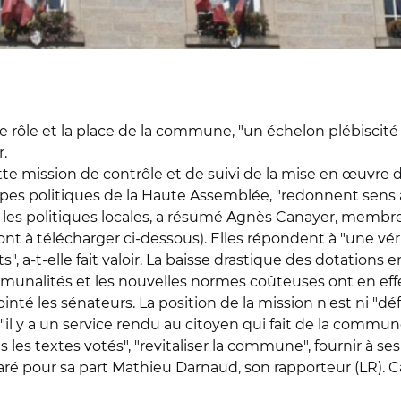
e rôle et la place de la commune, "un échelon plébiscité 
r.
te mission de contrôle et de suivi de la mise en œuvre des
pes politiques de la Haute Assemblée, "redonnent sens
les politiques locales, a résumé Agnès Canayer, membre 
nt à télécharger ci-dessous). Elles répondent à "une véri
", a-t-elle fait valoir. La baisse drastique des dotations
unalités et les nouvelles normes coûteuses ont en eff
é les sénateurs. La position de la mission n'est ni "défe
e, "il y a un service rendu au citoyen qui fait de la comm
les textes votés", "revitaliser la commune", fournir à ses é
laré pour sa part Mathieu Darnaud, son rapporteur (LR). Ca