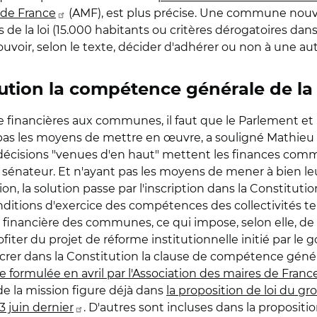
 de France
(AMF), est plus précise. Une commune nouvel
 de la loi (15.000 habitants ou critères dérogatoires d
uvoir, selon le texte, décider d'adhérer ou non à une a
tution la compétence générale de 
inancières aux communes, il faut que le Parlement et
t pas les moyens de mettre en œuvre, a souligné Mathieu
s décisions "venues d'en haut" mettent les finances co
sénateur. Et n'ayant pas les moyens de mener à bien leur
ssion, la solution passe par l'inscription dans la Constit
itions d'exercice des compétences des collectivités terri
inancière des communes, ce qui impose, selon elle, de re
fiter du projet de réforme institutionnelle initié par le 
acrer dans la Constitution la clause de compétence géné
formulée en avril par l'Association des maires de Franc
e la mission figure déjà dans
la proposition de loi du gr
3 juin dernier
. D'autres sont incluses dans la propositi