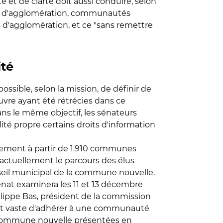
é et de clarté doit aussi conduire, selon
 et d'agglomération, communautés
 d'agglomération, et ce "sans remettre
té
ssible, selon la mission, de définir de
vre ayant été rétrécies dans ce
ns le même objectif, les sénateurs
té propre certains droits d'information
brement à partir de 1.910 communes
 actuellement le parcours des élus
seil municipal de la commune nouvelle.
énat examinera les 11 et 13 décembre
hilippe Bas, président de la commission
nt vaste d'adhérer à une communauté
a commune nouvelle présentées en