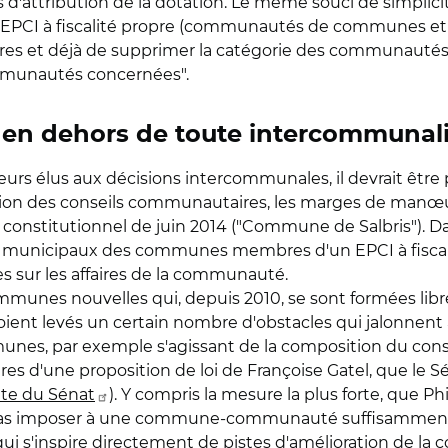
s d'attribution de la dotation. Le même souci de simplicit
s des EPCI à fiscalité propre (communautés de communes
'ores et déjà de supprimer la catégorie des communautés
mmunautés concernées".
en dehors de toute intercommunali
rs élus aux décisions intercommunales, il devrait être po
ition des conseils communautaires, les marges de manœu
constitutionnel de juin 2014 ("Commune de Salbris"). Da
rs municipaux des communes membres d'un EPCI à fiscali
 sur les affaires de la communauté.
communes nouvelles qui, depuis 2010, se sont formées li
oient levés un certain nombre d'obstacles qui jalonnent
mmunes, par exemple s'agissant de la composition du con
es d'une proposition de loi de Françoise Gatel, que le S
 site du Sénat
). Y compris la mesure la plus forte, que P
"ne pas imposer à une commune-communauté suffisamme
 qui s'inspire directement de
pistes d'amélioration de l