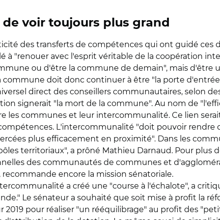
 de voir toujours plus grand
omaticité des transferts de compétences qui ont guidé ces
 à "renouer avec l'esprit véritable de la coopération i
 commune ou d'être la commune de demain", mais d'être u
 commune doit donc continuer à être "la porte d'entrée",
iversel direct des conseillers communautaires, selon des
ion signerait "la mort de la commune". Au nom de "l'effi
entre les communes et leur intercommunalité. Ce lien sera
s compétences. L'intercommunalité "doit pouvoir rendr
xercées plus efficacement en proximité". Dans les com
ôles territoriaux", a prôné Mathieu Darnaud. Pour plus de
nnelles des communautés de communes et d'agglomératio
recommande encore la mission sénatoriale.
ntercommunalité a créé une "course à l'échalote", a critiqué
e." Le sénateur a souhaité que soit mise à profit la ré
ur 2019 pour réaliser "un rééquilibrage" au profit des "petit