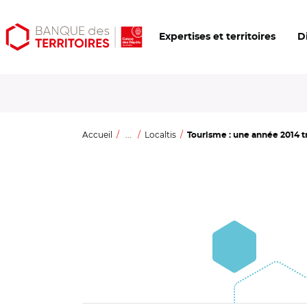
Aller
Aller
Ouvrir
Expertises et territoires
D
au
au
les
contenu
menu
outils
principal
principal
d'accessibilité
Accueil
...
Localtis
Tourisme : une année 2014 