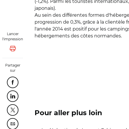
(-1,2%). Parmi les touristes internationau
japonais).
Au sein des différentes formes d'hébergem
progression de 0,3%, grâce à la clientèl
l'année 2014 est positif pour les campings
Lancer
hébergements des côtes normandes.
l'impression
Lancer l'impression
Partager
sur
Partager cette page sur Facebook
Partager cette page sur Linkedin
Partager cette page sur Twitter
Pour aller plus loin
Partager cette page sur Courriel