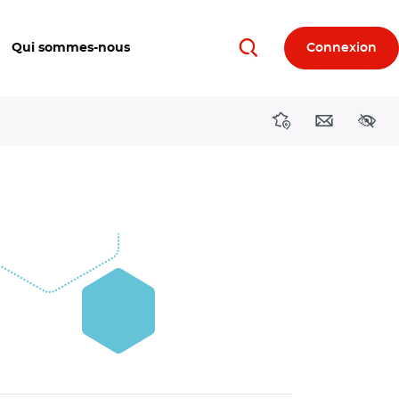
Qui sommes-nous
Connexion
Rechercher
Directions région
Contact
Acces