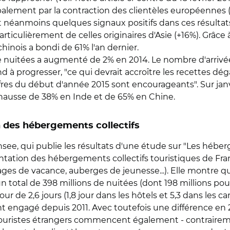
alement par la contraction des clientèles européennes (-
néanmoins quelques signaux positifs dans ces résultats. 
particulièrement de celles originaires d'Asie (+16%). Grâce à
hinois a bondi de 61% l'an dernier.
de nuitées a augmenté de 2% en 2014. Le nombre d'arrivé
à progresser, "ce qui devrait accroître les recettes dég
ffres du début d'année 2015 sont encourageants". Sur janv
n hausse de 38% en Inde et de 65% en Chine.
n des hébergements collectifs
nsee, qui publie les résultats d'une étude sur "Les héber
entation des hébergements collectifs touristiques de Fra
llages de vacance, auberges de jeunesse...). Elle montre
n total de 398 millions de nuitées (dont 198 millions pour 
de 2,6 jours (1,8 jour dans les hôtels et 5,3 dans les c
engagé depuis 2011. Avec toutefois une différence en 201
es touristes étrangers commencent également - contraire