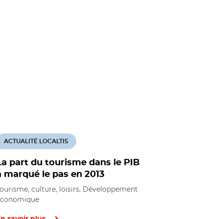
ACTUALITÉ LOCALTIS
ACTUALITÉ
La part du tourisme dans le PIB
Gîtes et 
a marqué le pas en 2013
indicateu
ourisme, culture, loisirs, Développement
Tourisme, cu
économique
économique