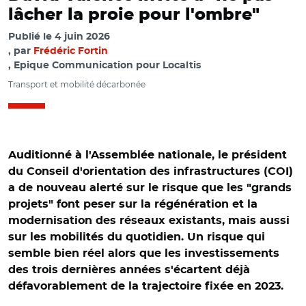
lâcher la proie pour l'ombre"
Publié le
4 juin 2026
par
Frédéric Fortin
, Epique Communication pour Localtis
Transport et mobilité décarbonée
Auditionné à l'Assemblée nationale, le président
du Conseil d'orientation des infrastructures (COI)
a de nouveau alerté sur le risque que les "grands
projets" font peser sur la régénération et la
modernisation des réseaux existants, mais aussi
sur les mobilités du quotidien. Un risque qui
semble bien réel alors que les investissements
© Capture vidéo Assemblée nationale/ Audition de David
des trois dernières années s'écartent déjà
Valence, président du Conseil d’orientation des
défavorablement de la trajectoire fixée en 2023.
infrastructures, sur les projets d’infrastructures nouvelles
le 03 juin