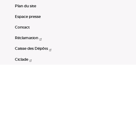
Plan du site
Espace presse
Contact
Réclamation
Caisse des Dépôts
Ciclade
CDC-Net
Consignations
Portail Open Data CDC
Restez connectés
LinkedIn
Youtube
Instagram
RSS