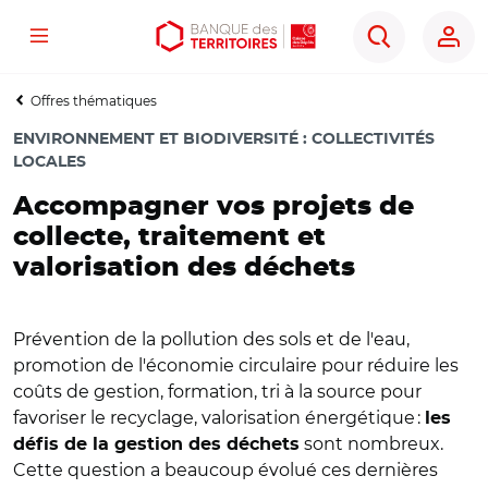
Menu
Aller
Aller
Ouvrir
Rechercher
au
au
les
contenu
menu
outils
Offres thématiques
principal
principal
d'accessibilité
ENVIRONNEMENT ET BIODIVERSITÉ
:
COLLECTIVITÉS
LOCALES
Accompagner vos projets de
collecte, traitement et
valorisation des déchets
Prévention de la pollution des sols et de l'eau,
promotion de l'économie circulaire pour réduire les
coûts de gestion, formation, tri à la source pour
favoriser le recyclage, valorisation énergétique :
les
sont nombreux.
défis de la gestion des déchets
Cette question a beaucoup évolué ces dernières