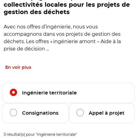
collectivités locales pour les projets de
gestion des déchets
Avec nos offres d’ingénierie, nous vous
accompagnons dans vos projets de gestion des
déchets. Les offres « ingénierie amont – Aide à la
prise de décision ...
En voir plus
Filtrer l'offre par thématiques
Ingénierie territoriale
Consignations
Appel à projet
Filtrage de l'offre sur la thématique :
Ingénierie territori
3
résultat(s) pour "
Ingénierie territoriale
"