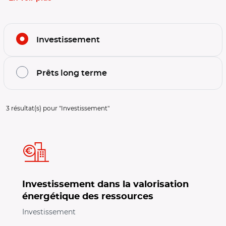
Filtrer l'offre par thématiques
Investissement
Prêts long terme
Filtrage de l'offre sur la thématique :
Investissement
3
résultat(s) pour "
Investissement
"
Investissement dans la valorisation
énergétique des ressources
Investissement