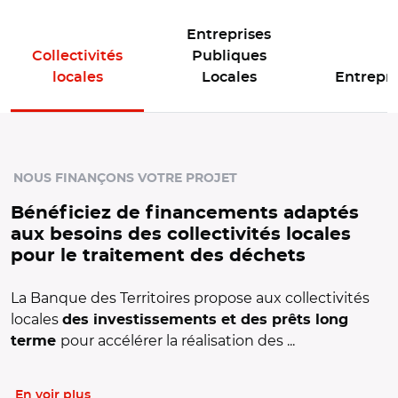
Entreprises
Collectivités
Publiques
locales
Locales
Entrepri
Panneau d'offres de l'espace actif : Collectivités locales
NOUS FINANÇONS VOTRE PROJET
Bénéficiez de financements adaptés
aux besoins des collectivités locales
pour le traitement des déchets
La Banque des Territoires propose aux collectivités
locales
des investissements et des prêts long
pour accélérer la réalisation des ...
terme
En voir plus