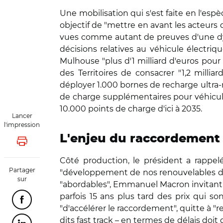
Une mobilisation qui s'est faite en l'esp
objectif de "mettre en avant les acteurs 
vues comme autant de preuves d'une dyn
décisions relatives au véhicule électriqu
Mulhouse "plus d'1 milliard d'euros pour
des Territoires de consacrer "1,2 millia
déployer 1.000 bornes de recharge ultra-
de charge supplémentaires pour véhicule
10.000 points de charge d'ici à 2035.
Lancer
l'impression
L'enjeu du raccordement
Lancer l'impression
Côté production, le président a rappel
Partager
"développement de nos renouvelables de m
sur
"abordables", Emmanuel Macron invitant à 
parfois 15 ans plus tard des prix qui so
Partager cette page sur Facebook
"d'accélérer le raccordement", quitte à "re
dits fast track – en termes de délais doit