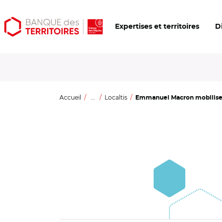
Aller
Aller
Ouvrir
Expertises et territoires
D
au
au
les
contenu
menu
outils
principal
principal
d'accessibilité
Accueil
...
Localtis
Emmanuel Macron mobilise "