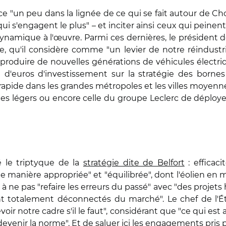
èce "un peu dans la lignée de ce qui se fait autour de Ch
qui s'engagent le plus" – et inciter ainsi ceux qui peinen
amique à l'œuvre. Parmi ces dernières, le président de
e, qu'il considère comme "un levier de notre réindustriali
 produire de nouvelles générations de véhicules électriq
rd d'euros d'investissement sur la stratégie des borne
rapide dans les grandes métropoles et les villes moyenne
s légers ou encore celle du groupe Leclerc de déploye
é le triptyque de la
stratégie dite de Belfort
: efficaci
anière appropriée" et "équilibrée", dont l'éolien en mer
ne pas "refaire les erreurs du passé" avec "des projets h
nt totalement déconnectés du marché". Le chef de l'Éta
voir notre cadre s'il le faut", considérant que "ce qui es
 devenir la norme". Et de saluer ici les engagements pris