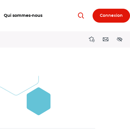
Qui sommes-nous
Connexion
Rechercher
Directions région
Contact
Acces