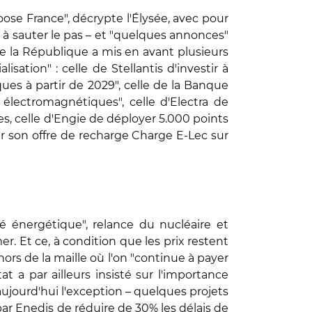
oose France", décrypte l'Élysée, avec pour
t à sauter le pas – et "quelques annonces"
 la République a mis en avant plusieurs
sation" : celle de Stellantis d'investir à
ues à partir de 2029", celle de la Banque
s électromagnétiques", celle d'Electra de
s, celle d'Engie de déployer 5.000 points
r son offre de recharge Charge E-Lec sur
té énergétique", relance du nucléaire et
. Et ce, à condition que les prix restent
ors de la maille où l'on "continue à payer
t a par ailleurs insisté sur l'importance
t aujourd'hui l'exception – quelques projets
 par Enedis de réduire de 30% les délais de