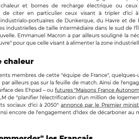
haleur et bornes de recharge électrique ou ceux
 de citer en particulier ceux visant à tripler d'ici 
s industrialo-portuaires de Dunkerque, du Havre et de 
 industrielles de taille intermédiaire dans le sud de l'Îl
velle. Emmanuel Macron a par ailleurs souligné la néce
re" pour que celle visant à alimenter la zone industrielle 
 chaleur
férents membres de cette "équipe de France", quelques-
ent par ailleurs pas sur la feuille de match. Ainsi de l'e
surface des Ehpad – ou
futures "Maisons France Autonom
e "planifier l'électrification d'un million de logements
ts sociaux d'ici à 2050"
annoncé par le Premier ministr
Ainsi encore de l'engagement d'Idex de décarboner au 
"emmerder" les Français