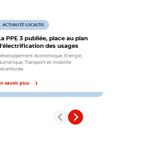
ACTUALITÉ LOCALTIS
ACTUALITÉ
La PPE 3 publiée, place au plan
L'Opecst 
d'électrification des usages
l'électrif
usages, e
éveloppement économique, Energie,
singulièr
umérique, Transport et mobilité
décarbonée
réseau
Energie
n savoir plus
En savoir pl