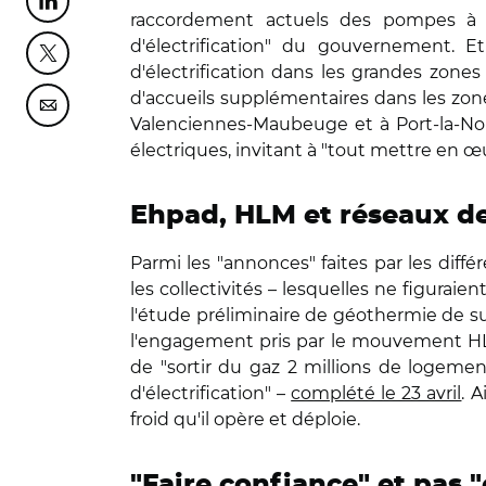
Partager cette page sur Linkedin
raccordement actuels des pompes à c
d'électrification" du gouvernement. Et
Partager cette page sur Twitter
d'électrification dans les grandes zone
d'accueils supplémentaires dans les zones
Partager cette page sur Courriel
Valenciennes-Maubeuge et à Port-la-Nou
électriques, invitant à "tout mettre en œuv
Ehpad, HLM et réseaux de
Parmi les "annonces" faites par les dif
les collectivités – lesquelles ne figurai
l'étude préliminaire de géothermie de 
l'engagement pris par le mouvement HLM d
de "sortir du gaz 2 millions de logemen
d'électrification" –
complété le 23 avril
. 
froid qu'il opère et déploie.
"Faire confiance" et pas 