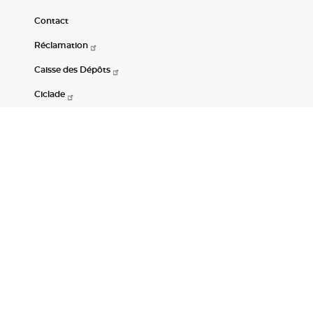
Contact
Réclamation
Caisse des Dépôts
Ciclade
CDC-Net
Consignations
Portail Open Data CDC
Restez connectés
LinkedIn
Youtube
Instagram
RSS