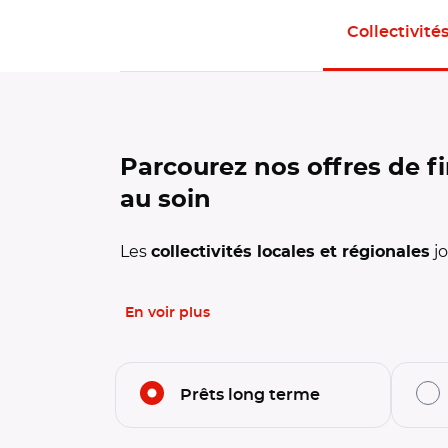
Collectivités
Panneau d'offres de l'espace actif : Collect
Parcourez nos offres de f
au soin
Les
jo
collectivités locales et régionales
En voir plus
Filtrer l'offre par thématiques
Prêts long terme