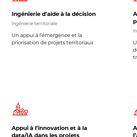
Ingénierie d’aide à la décision
A
p
Ingénierie territoriale
In
Un appui à l’émergence et la
priorisation de projets territoriaux
U
ierie territoriale
d
t
Appui à l’innovation et à la
A
data/IA dans les projets
l