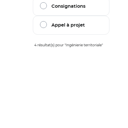
Consignations
Appel à projet
Filtrage de l'offre sur la thématique :
Ingén
4
résultat(s) pour "
Ingénierie territoriale
"