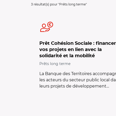
Filtrage de l'offre sur la thématique :
Prêt
3
résultat(s) pour "
Prêts long terme
"
Prêt Cohésion Sociale : financer
vos projets en lien avec la
solidarité et la mobilité
Prêts long terme
La Banque des Territoires accompag
les acteurs du secteur public local d
leurs projets de développement…