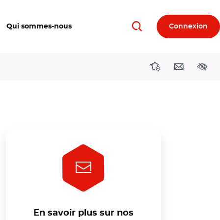
Qui sommes-nous
Connexion
Rechercher
Directions région
Contact
Acces
En savoir plus sur nos