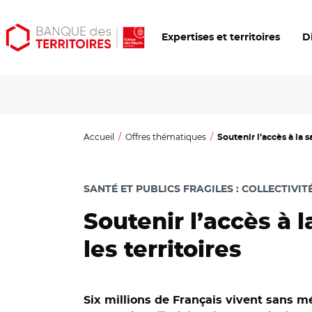
Aller
Aller
Ouvrir
Expertises et territoires
D
au
au
les
contenu
menu
outils
principal
principal
d'accessibilité
Accueil
Offres thématiques
Soutenir l’accès à la s
SANTÉ ET PUBLICS FRAGILES
:
COLLECTIVIT
Soutenir l’accès à 
les territoires
Six millions de Français vivent sans m