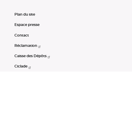
Plan du site
Espace presse
Contact
Réclamation
Caisse des Dépôts
Ciclade
CDC-Net
Consignations
Portail Open Data CDC
Restez connectés
LinkedIn
Youtube
Instagram
RSS